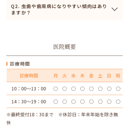
Q2. 虫歯や歯周病になりやすい傾向はあり
ますか？
医院概要
診療時間
診療時間
月
火
水
木
金
土
日
祝
10：00～13：00
○
○
○
○
○
○
○
○
14：30～19：00
○
○
○
○
○
○
○
○
※最終受付18：30まで ※休診日：年末年始を除き無
休